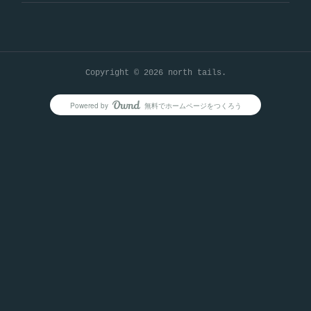
Copyright ©
2026
north tails
.
Powered by
無料でホームページをつくろう
AmebaOwnd
フォロー