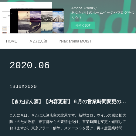
Ameba Owndで
あなただけのホームページやブログをつ
くろう
今すぐ試す
HOME
きたぽん酒
relax aroma MOIST
2020
.
06
13
Jun
2020
【きたぽん酒】【内容更新】６月の営業時間変更のお知らせ
こんにちは、きたぽん酒店主の北尾です。新型コロナウイルス感染拡大
防止のため政府、東京都からの要請を受け、営業時間を変更・短縮して
おりますが、東京アラート解除、ステージ３を受け、再々度営業時間…