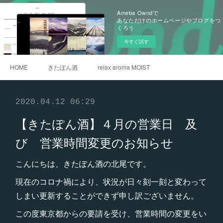
Ameba Owndで
あなただけのホームページやブログをつ
くろう
今すぐ試す
HOME
きたぽん酒
relax aroma MOIST
2020.04.12 06:29
【きたぽん酒】４月の営業日 及
び 営業時間変更のお知らせ
こんにちは、きたぽん酒の北尾です。
現在のコロナ禍により、状況が日々刻一刻と変わって
しまい更新することができず申し訳ございません。
この度東京都からの要請を受け、営業時間の変更をい