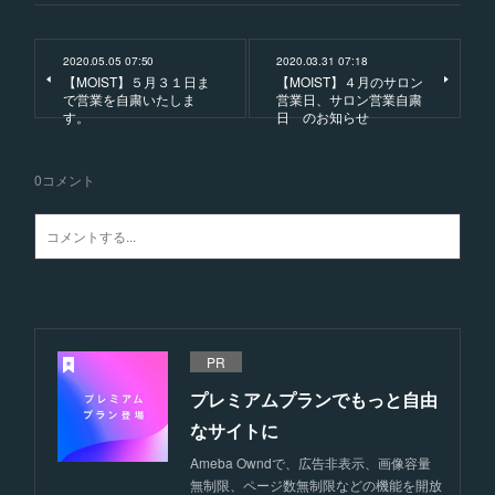
2020.05.05 07:50
2020.03.31 07:18
【MOIST】５月３１日ま
【MOIST】４月のサロン
で営業を自粛いたしま
営業日、サロン営業自粛
す。
日 のお知らせ
0
コメント
PR
プレミアムプランでもっと自由
なサイトに
Ameba Owndで、広告非表示、画像容量
無制限、ページ数無制限などの機能を開放