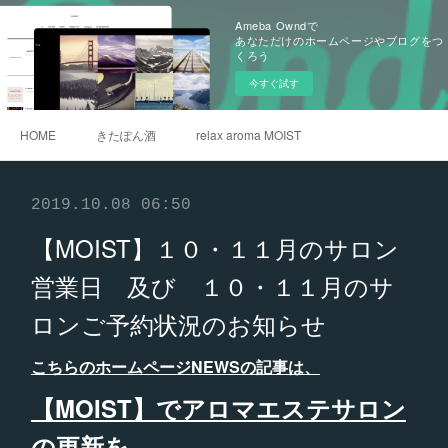
Ameba Owndで
あなただけのホームページやブログをつ
くろう
今すぐ試す
HOME
きたぽん酒
relax aroma MOIST
2019.10.08 06:50
【MOIST】１０・１１月のサロン
営業日 及び １０・１１月のサ
ロンご予約状況のお知らせ
こちらのホームページNEWSの記事は、
【MOIST】でアロマエステサロン
の更新を、