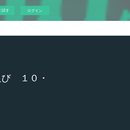
ぐ試す
ログイン
及び １０・