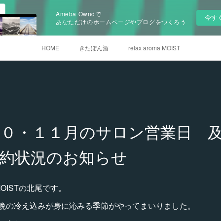
Ameba Owndで
今す
あなただけのホームページやブログをつくろう
HOME
きたぽん酒
relax aroma MOIST
】１０・１１月のサロン営業日 
約状況のお知らせ
 MOISTの北尾です。
晩の冷え込みが身に沁みる季節がやってまいりました。