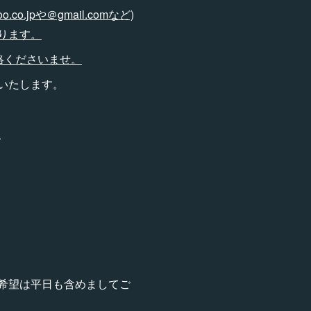
pや＠gmail.comなど)
ります。
連絡くださいませ。
いたします。
、
希望は平日も含めましてご